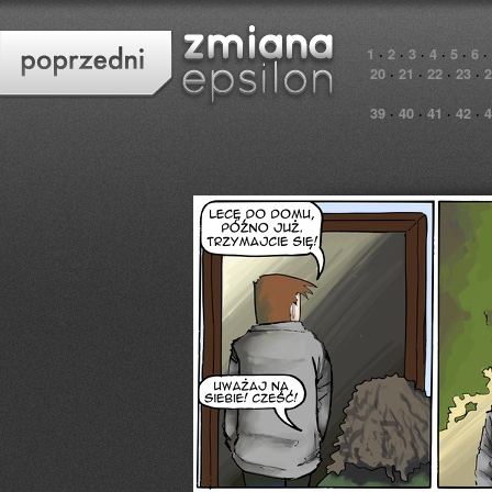
1
·
2
·
3
·
4
·
5
·
6
·
20
·
21
·
22
·
23
·
2
39
·
40
·
41
·
42
·
4