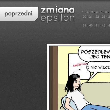
1
·
2
·
3
·
4
·
5
·
6
·
20
·
21
·
22
·
23
·
2
39
·
40
·
41
·
42
·
4