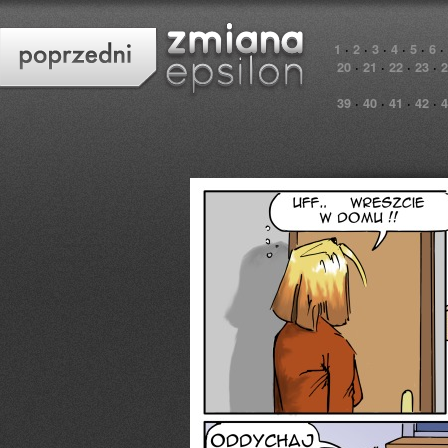
1
·
2
·
3
·
4
·
5
·
6
·
20
·
21
·
22
·
23
·
2
39
·
40
·
41
·
42
·
4