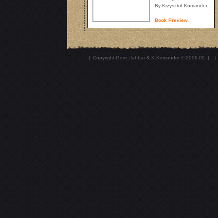
By Krzysztof Komander...
Book Preview
.
| Copyright Gom_Jabbar & K.Komander © 2006-09 | |