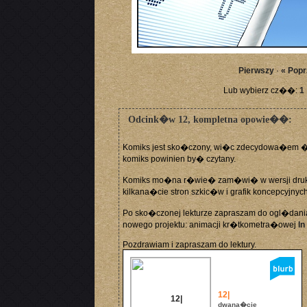
Pierwszy
·
« Popr
Lub wybierz cz��:
1
Odcink�w 12, kompletna opowie��:
Komiks jest sko�czony, wi�c zdecydowa�em �e 
komiks powinien by� czytany.
Komiks mo�na r�wie� zam�wi� w wersji druk
kilkana�cie stron szkic�w i grafik koncepcyjnych
Po sko�czonej lekturze zapraszam do ogl�dani
nowego projektu: animacji kr�tkometra�owej
In
Pozdrawiam i zapraszam do lektury.
12|
dwana�cie