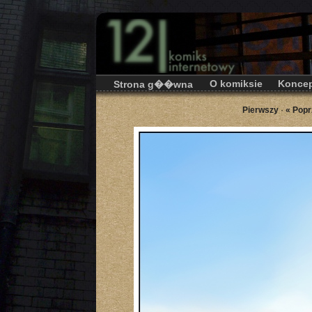
O komiksie
Koncep
Strona g��wna
Pierwszy
·
« Popr